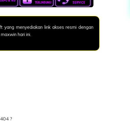
t yang menyediakan link akses resmi dengan
axwin hari ini.
404 ?