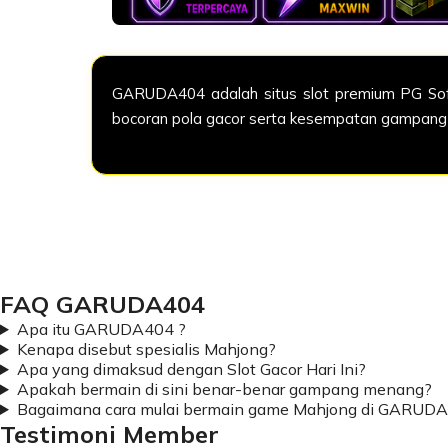
GARUDA404 adalah situs slot premium PG Sof
bocoran pola gacor serta kesempatan gampang m
Loading...
FAQ GARUDA404
Apa itu GARUDA404 ?
Kenapa disebut spesialis Mahjong?
Apa yang dimaksud dengan Slot Gacor Hari Ini?
Apakah bermain di sini benar-benar gampang menang?
Bagaimana cara mulai bermain game Mahjong di GARUDA
Testimoni Member