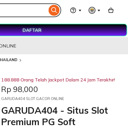
DAFTAR
ONLINE
THAILAND
188.888 Orang Telah Jackpot Dalam 24 Jam Terakhir!
Price:
Rp 98,000
GARUDA404 SLOT GACOR ONLINE
GARUDA404 - Situs Slot
Premium PG Soft