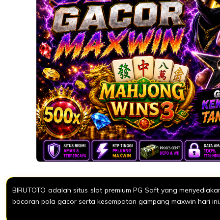
BIRUTOTO adalah situs slot premium PG Soft yang menyediakan
bocoran pola gacor serta kesempatan gampang maxwin hari ini