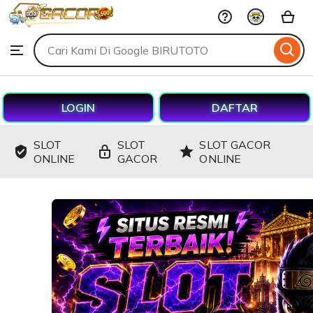
BIRUTOTO
Skip
to
Search
Browse
ontent
for
items
or
shops
LOGIN
DAFTAR
SLOT
SLOT
SLOT GACOR
ONLINE
GACOR
ONLINE