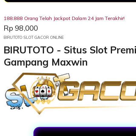
188.888 Orang Telah Jackpot Dalam 24 Jam Terakhir!
Price:
Rp 98,000
BIRUTOTO SLOT GACOR ONLINE
BIRUTOTO - Situs Slot Prem
Gampang Maxwin