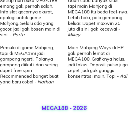
Setiap hari buka MEGA188
Udah coba banyak situs,
emang gak pernah salah.
tapi main Mahjong di
Info slot gacornya akurat,
MEGA188 itu beda feel-nya.
apalagi untuk game
Lebih hoki, pola gampang
Mahjong. Selalu ada yang
keluar. Dapet maxwin 20
gacor, jadi gak bosen main di
juta di sini, gak kecewa!
-
sini.
- Parta
Mikey
Pemula di game Mahjong,
Main Mahjong Ways di HP
tapi di MEGA188 jadi
gak pernah lemot di
gampang ngerti. Polanya
MEGA188. Grafiknya halus,
gampang diikuti, dan sering
jadi fokus. Deposit pulsa juga
dapet free spin.
cepet, jadi gak ganggu
Recommended banget buat
konsentrasi main. Top!
- Adi
yang baru coba!
- Nathan
MEGA188 - 2026