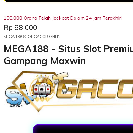
188.888 Orang Telah Jackpot Dalam 24 Jam Terakhir!
Price:
Rp 98,000
MEGA188 SLOT GACOR ONLINE
MEGA188 - Situs Slot Premi
Gampang Maxwin