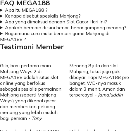
Loading...
FAQ MEGA188
Apa itu MEGA188 ?
Kenapa disebut spesialis Mahjong?
Apa yang dimaksud dengan Slot Gacor Hari Ini?
Apakah bermain di sini benar-benar gampang menang?
Bagaimana cara mulai bermain game Mahjong di
MEGA188 ?
Testimoni Member
Gila, baru pertama main
Menang 8 juta dari slot
Mahjong Ways 2 di
Mahjong, takut juga gak
MEGA188 adalah situs slot
dibayar. Tapi MEGA188 pro
online yang berfokus
banget, WD-nya masuk
sebagai spesialis permainan
dalam 3 menit. Aman dan
Mahjong (seperti Mahjong
terpercaya!
- Jamaluddin
Ways) yang dikenal gacor
dan memberikan peluang
menang yang lebih mudah
bagi pemain
- Tony